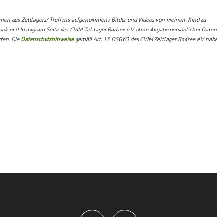
hmen des Zeltlagers/ Treffens aufgenommene Bilder und Videos von meinem Kind zu
ook und Instagram-Seite des CVJM Zeltlager Badsee e.V. ohne Angabe persönlicher Daten
rfen. Die
Datenschutzhinweise
gemäß Art. 13 DSGVO des CVJM Zeltlager Badsee e.V habe