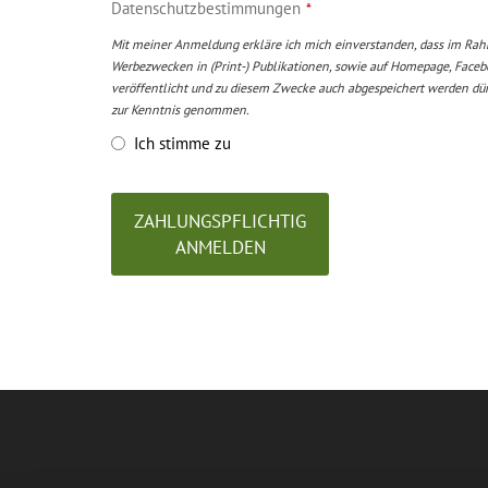
Datenschutzbestimmungen
*
Mit meiner Anmeldung erkläre ich mich einverstanden, dass im Ra
Werbezwecken in (Print-) Publikationen, sowie auf Homepage, Faceb
veröffentlicht und zu diesem Zwecke auch abgespeichert werden dü
zur Kenntnis genommen.
Ich stimme zu
ZAHLUNGSPFLICHTIG
ANMELDEN
This
field
should
be
left
blank