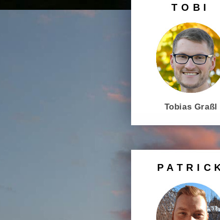
TOBI
Tobias Graßl
PATRIC